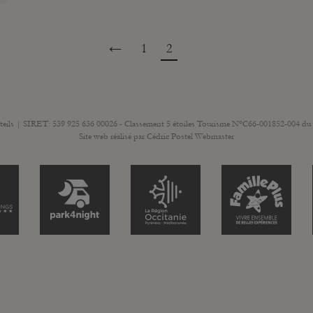
←
1
2
teils | SIRET: 539 925 636 00026 - Classement 5 étoiles Tourisme N°C66-001852-004 du 
Site web réalisé par
Cédric Postel Webmaster