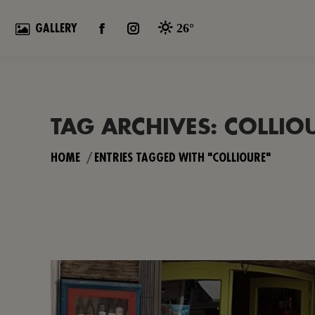
26°
GALLERY
FACEBOOK
INSTAGRAM
PAGE
PAGE
OPENS
OPENS
IN
IN
NEW
NEW
TAG ARCHIVES:
COLLIO
WINDOW
WINDOW
You are here:
HOME
ENTRIES TAGGED WITH "COLLIOURE"