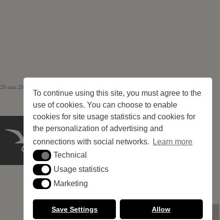
28 mai 2026 – 244 pitches
To continue using this site, you must agree to the
use of cookies. You can choose to enable
cookies for site usage statistics and cookies for
the personalization of advertising and
connections with social networks.
Learn more
Technical
Technical
Usage statistics
Usage statistics
Marketing
Marketing
Save Settings
Allow